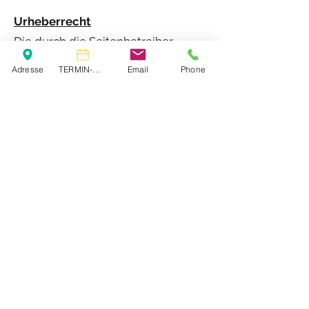
Urheberrecht
Die durch die Seitenbetreiber
erstellten Inhalte und Werke auf
Adresse
TERMIN-ONLINE
Email
Phone
diesen Seiten unterliegen dem
deutschen Urheberrecht. Die
Vervielfältigung, Bearbeitung,
Verbreitung und jede Art der
Verwertung außerhalb der Grenzen
des Urheberrechtes bedürfen der
schriftlichen Zustimmung des
jeweiligen Autors bzw. Erstellers.
Downloads und Kopien dieser Seite
sind nur für den privaten, nicht
kommerziellen Gebrauch gestattet.
Soweit die Inhalte auf dieser Seite